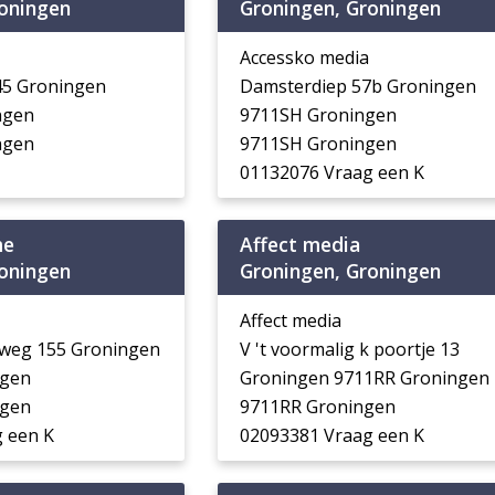
roningen
Groningen, Groningen
Accessko media
 45 Groningen
Damsterdiep 57b Groningen
ngen
9711SH Groningen
ngen
9711SH Groningen
01132076 Vraag een K
me
Affect media
roningen
Groningen, Groningen
Affect media
eweg 155 Groningen
V 't voormalig k poortje 13
ngen
Groningen 9711RR Groningen
ngen
9711RR Groningen
 een K
02093381 Vraag een K