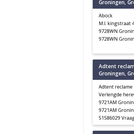
Groningen, G
Abock
M.l. kingstraat
9728WN Groni
9728WN Groni
Adtent recla
Groningen, G
Adtent reclame
Verlengde her
9721AM Groni
9721AM Groni
51586029 Vraag