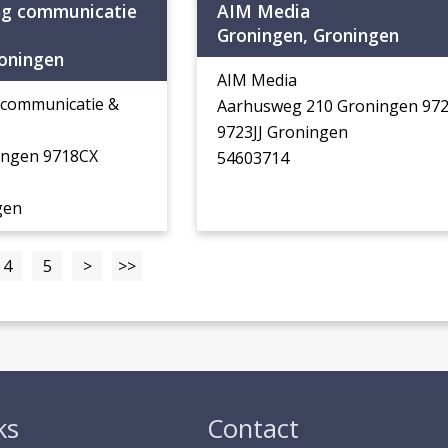
ng communicatie
AIM Media
Groningen, Groningen
roningen
AIM Media
 communicatie &
Aarhusweg 210 Groningen 972
9723JJ Groningen
ingen 9718CX
54603714
gen
4
5
>
>>
ks
Contact