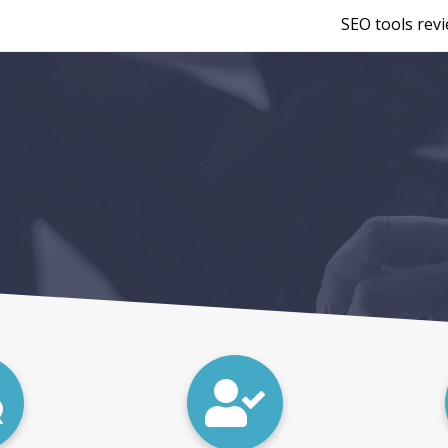
SEO tools rev