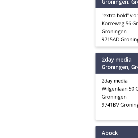
Groningen, G
"extra bold" v.o.
Korreweg 56 G
Groningen
9715AD Gronin
2day media
Groningen, G
2day media
Wilgenlaan 50 
Groningen
9741BV Gronin
Abock