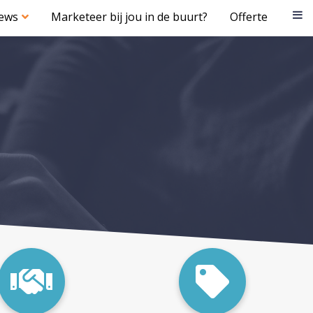
iews
Marketeer bij jou in de buurt?
Offerte