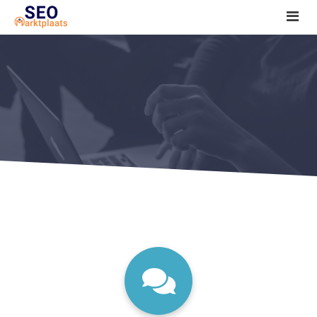
SEO tools reviews
Marketeer bij jou in de buurt?
Offerte
1. Seo voor beginners +
2. Onderzoeken +
3. Aan de slag! +