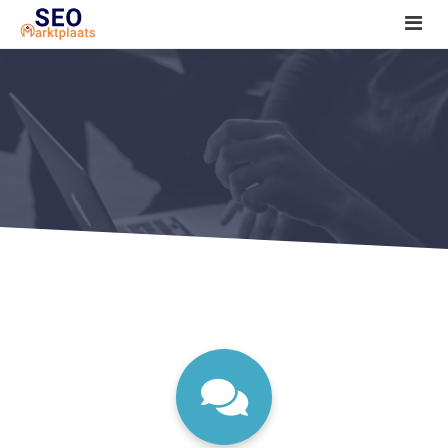
SEO tools reviews
Marketeer bij jou in de buurt?
Offerte
1. Seo voor beginners +
2. Onderzoeken +
3. Aan de slag! +