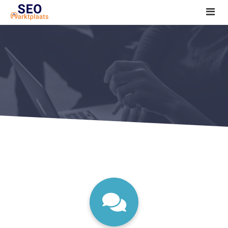
SEO tools reviews
Marketeer bij jou in de buurt?
Offerte
1. Seo voor beginners +
2. Onderzoeken +
3. Aan de slag! +