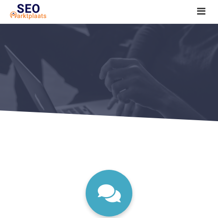
SEO tools reviews
Marketeer bij jou in de buurt?
Offerte
1. Seo voor beginners +
2. Onderzoeken +
3. Aan de slag! +