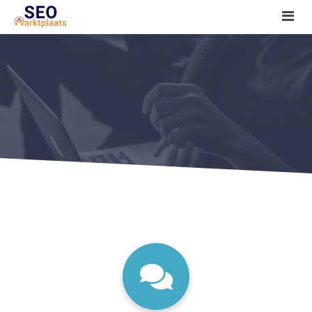
SEO tools reviews
Marketeer bij jou in de buurt?
Offerte
1. Seo voor beginners +
2. Onderzoeken +
3. Aan de slag! +