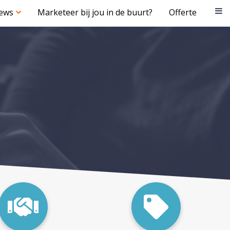
iews
Marketeer bij jou in de buurt?
Offerte