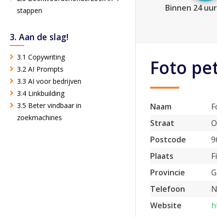
Binnen 24 uur
stappen
3. Aan de slag!
3.1 Copywriting
Foto pet
3.2 AI Prompts
3.3 AI voor bedrijven
3.4 Linkbuilding
3.5 Beter vindbaar in
Naam
F
zoekmachines
Straat
O
Postcode
9
Plaats
F
Provincie
G
Telefoon
N
Website
h