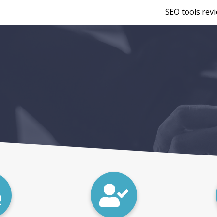
SEO tools rev