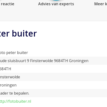
 reactie
Advies van experts
Meer k
er buiter
oto peter buiter
ude sluisbuurt 9 Finsterwolde 9684TH Groningen
684TH
insterwolde
roningen
ader te bepalen.
ttp://fotobuiter.nl