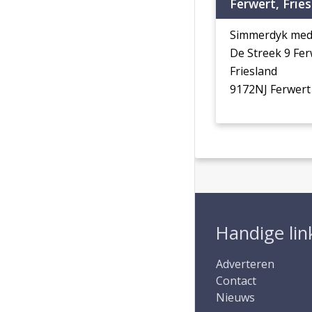
Ferwert, Frie
Simmerdyk med
De Streek 9 Fe
Friesland
9172NJ Ferwert
Handige lin
Adverteren
Contact
Nieuws