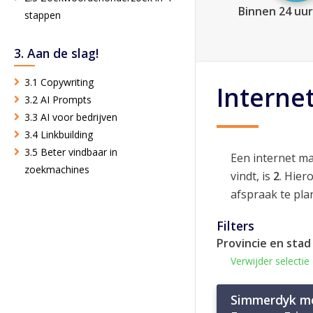
Binnen 24 uur
stappen
3. Aan de slag!
3.1 Copywriting
Interne
3.2 AI Prompts
3.3 AI voor bedrijven
3.4 Linkbuilding
3.5 Beter vindbaar in
Een internet m
zoekmachines
vindt, is
2
. Hier
afspraak te pla
Filters
Provincie en stad
Verwijder selectie
Simmerdyk m