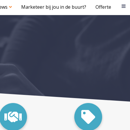
iews
Marketeer bij jou in de buurt?
Offerte