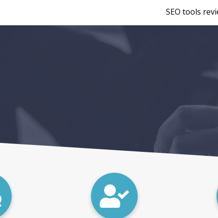
SEO tools rev