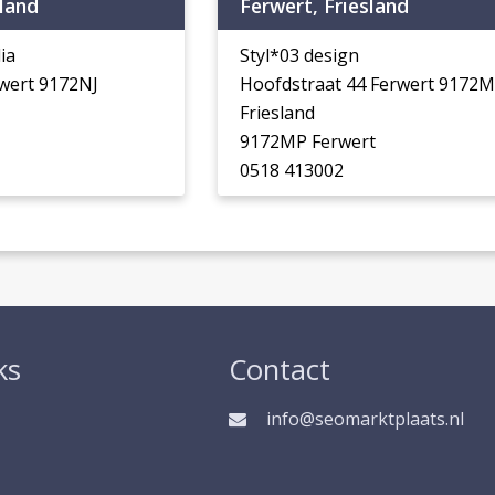
sland
Ferwert, Friesland
ia
Styl*03 design
rwert 9172NJ
Hoofdstraat 44 Ferwert 9172
Friesland
9172MP Ferwert
0518 413002
ks
Contact
info@seomarktplaats.nl