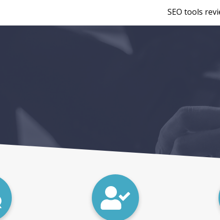
SEO tools rev