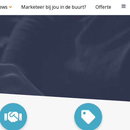
iews
Marketeer bij jou in de buurt?
Offerte