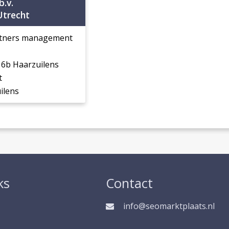
.v.
Utrecht
rtners management
6b Haarzuilens
t
ilens
ks
Contact
info@seomarktplaats.nl