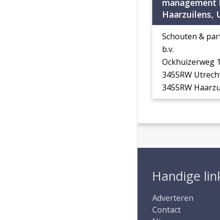
management b
Haarzuilens, 
Schouten & pa
b.v.
Ockhuizerweg 1
3455RW Utrech
3455RW Haarzu
Handige lin
Adverteren
Contact