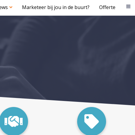
iews
Marketeer bij jou in de buurt?
Offerte