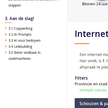
Binnen 24 uur
stappen
3. Aan de slag!
3.1 Copywriting
Interne
3.2 AI Prompts
3.3 AI voor bedrijven
3.4 Linkbuilding
3.5 Beter vindbaar in
Een internet m
zoekmachines
hier vindt, is
1
.
afspraak te pla
Filters
Provincie en stad
Verwijder selectie
Schouten & p