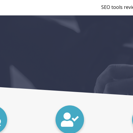
SEO tools rev