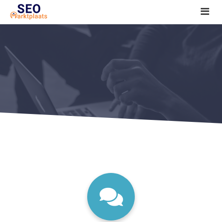
SEO tools reviews
Marketeer bij jou in de buurt?
Offerte
1. Seo voor beginners +
2. Onderzoeken +
3. Aan de slag! +