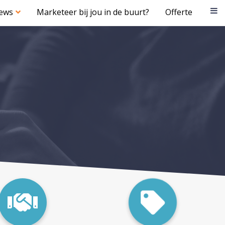
iews
Marketeer bij jou in de buurt?
Offerte