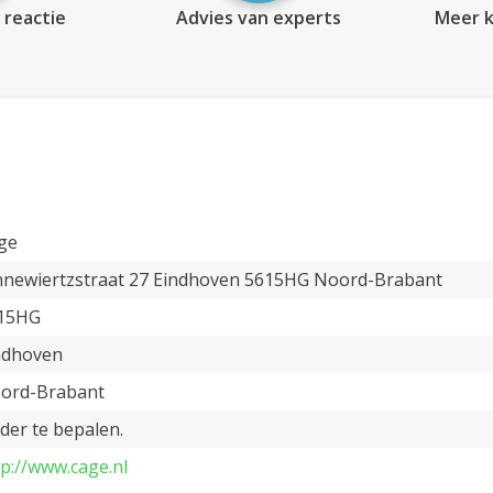
 reactie
Advies van experts
Meer k
ge
nnewiertzstraat 27 Eindhoven 5615HG Noord-Brabant
15HG
ndhoven
ord-Brabant
der te bepalen.
tp://www.cage.nl