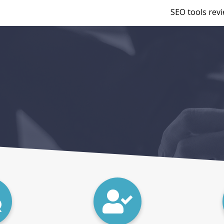
SEO tools rev