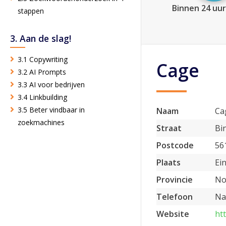
Binnen 24 uur
stappen
3. Aan de slag!
3.1 Copywriting
Cage
3.2 AI Prompts
3.3 AI voor bedrijven
3.4 Linkbuilding
3.5 Beter vindbaar in
Naam
Ca
zoekmachines
Straat
Bi
Postcode
56
Plaats
Ei
Provincie
No
Telefoon
Na
Website
ht