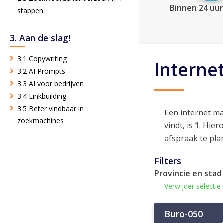
Binnen 24 uur
stappen
3. Aan de slag!
3.1 Copywriting
Interne
3.2 AI Prompts
3.3 AI voor bedrijven
3.4 Linkbuilding
3.5 Beter vindbaar in
Een internet m
zoekmachines
vindt, is
1
. Hier
afspraak te pla
Filters
Provincie en stad
Verwijder selectie
Buro-050