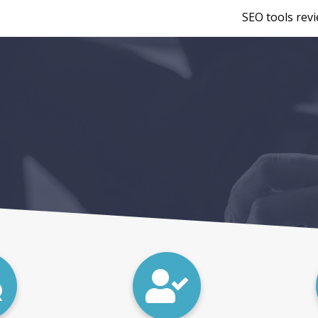
SEO tools rev