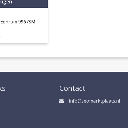
ingen
8 Eenrum 9967SM
m
ks
Contact
info@seomarktplaats.nl