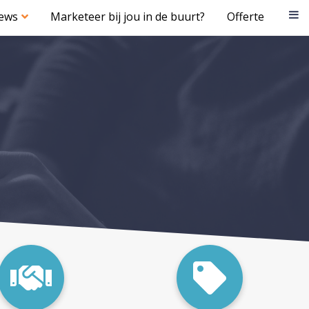
iews
Marketeer bij jou in de buurt?
Offerte