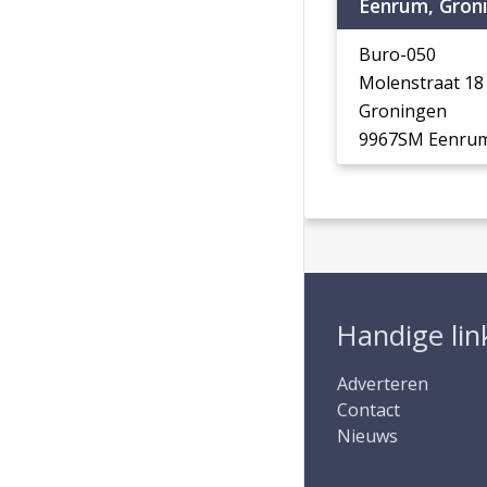
Eenrum, Gron
Buro-050
Molenstraat 1
Groningen
9967SM Eenru
Handige lin
Adverteren
Contact
Nieuws