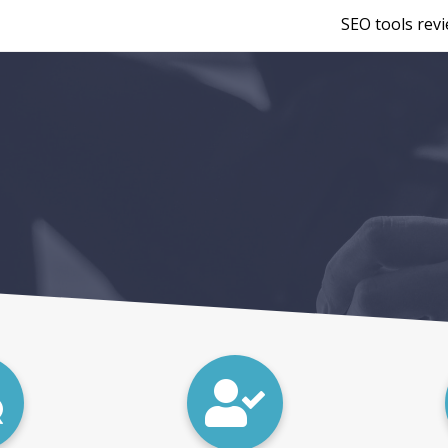
SEO tools rev