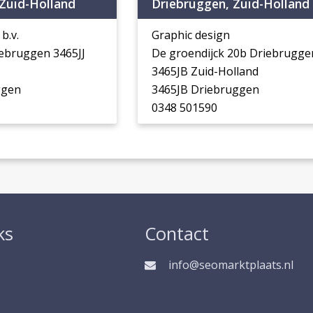
Zuid-Holland
Driebruggen, Zuid-Holland
b.v.
Graphic design
ebruggen 3465JJ
De groendijck 20b Driebrugge
3465JB Zuid-Holland
ggen
3465JB Driebruggen
0348 501590
ks
Contact
info@seomarktplaats.nl