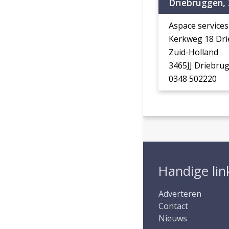
Driebruggen, 
Aspace services 
Kerkweg 18 Dri
Zuid-Holland
3465JJ Driebru
0348 502220
Handige lin
Adverteren
Contact
Nieuws