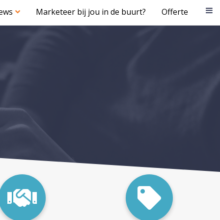
iews
Marketeer bij jou in de buurt?
Offerte