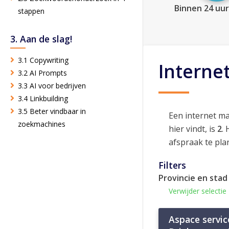
Binnen 24 uur
stappen
3. Aan de slag!
3.1 Copywriting
Interne
3.2 AI Prompts
3.3 AI voor bedrijven
3.4 Linkbuilding
3.5 Beter vindbaar in
Een internet m
zoekmachines
hier vindt, is
2
.
afspraak te pla
Filters
Provincie en stad
Verwijder selectie
Aspace service