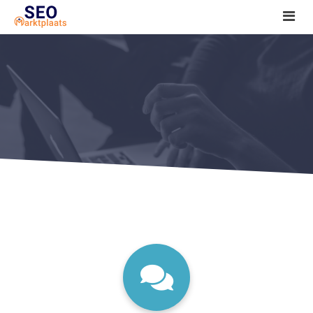
SEO tools reviews
Marketeer bij jou in de buurt?
Offerte
1. Seo voor beginners +
2. Onderzoeken +
3. Aan de slag! +