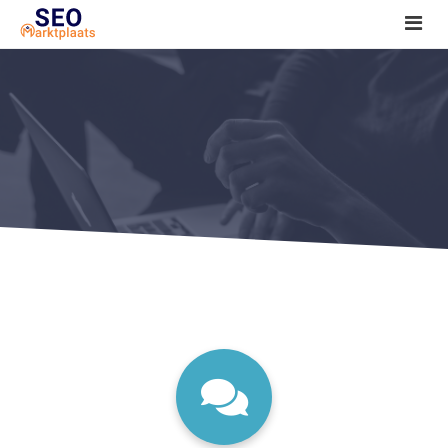
SEO tools reviews
Marketeer bij jou in de buurt?
Offerte
1. Seo voor beginners +
2. Onderzoeken +
3. Aan de slag! +