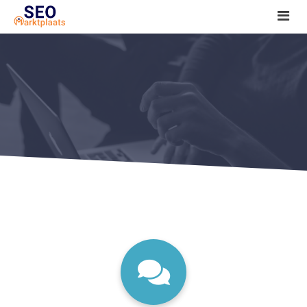
SEO tools reviews
Marketeer bij jou in de buurt?
Offerte
1. Seo voor beginners +
2. Onderzoeken +
3. Aan de slag! +