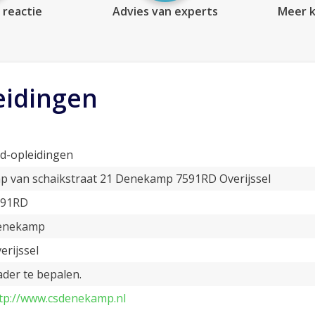
 reactie
Advies van experts
Meer k
eidingen
d-opleidingen
p van schaikstraat 21 Denekamp 7591RD Overijssel
591RD
enekamp
erijssel
der te bepalen.
tp://www.csdenekamp.nl