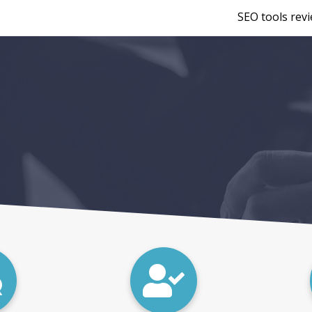
SEO tools rev