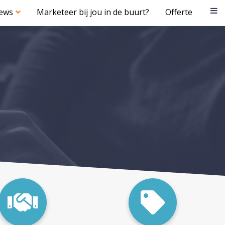
iews
Marketeer bij jou in de buurt?
Offerte