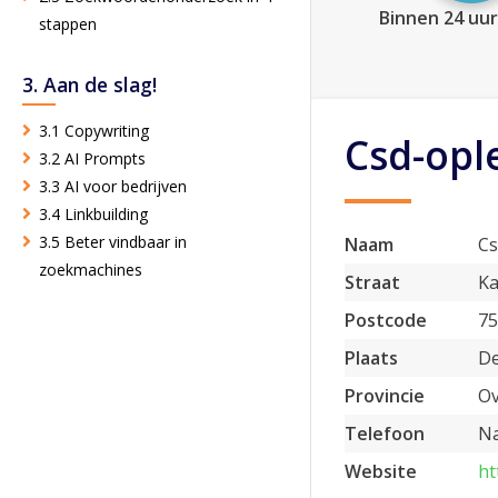
Binnen 24 uur
stappen
3. Aan de slag!
3.1 Copywriting
Csd-opl
3.2 AI Prompts
3.3 AI voor bedrijven
3.4 Linkbuilding
3.5 Beter vindbaar in
Naam
Cs
zoekmachines
Straat
Ka
Postcode
7
Plaats
D
Provincie
Ov
Telefoon
Na
Website
ht