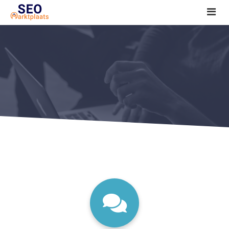
SEO tools reviews
Marketeer bij jou in de buurt?
Offerte
1. Seo voor beginners +
2. Onderzoeken +
3. Aan de slag! +