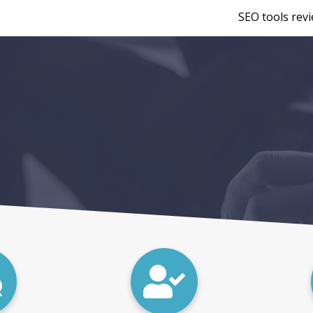
SEO tools rev