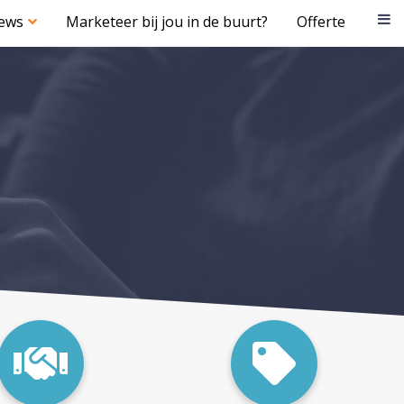
iews
Marketeer bij jou in de buurt?
Offerte