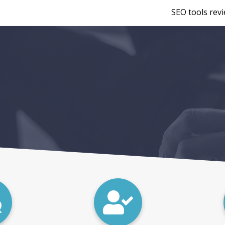
SEO tools rev