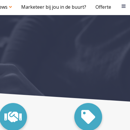
iews
Marketeer bij jou in de buurt?
Offerte