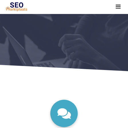
SEO tools reviews
Marketeer bij jou in de buurt?
Offerte
1. Seo voor beginners +
2. Onderzoeken +
3. Aan de slag! +