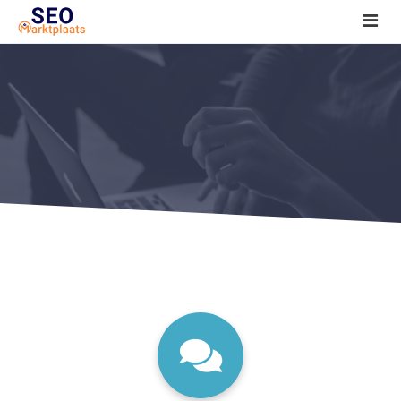
SEO tools reviews
Marketeer bij jou in de buurt?
Offerte
1. Seo voor beginners +
2. Onderzoeken +
3. Aan de slag! +