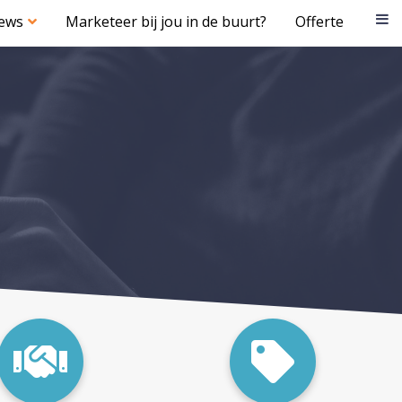
iews
Marketeer bij jou in de buurt?
Offerte