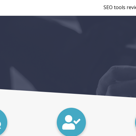
SEO tools rev