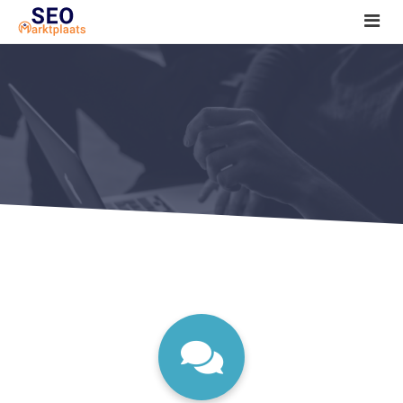
SEO tools reviews
Marketeer bij jou in de buurt?
Offerte
1. Seo voor beginners +
2. Onderzoeken +
3. Aan de slag! +