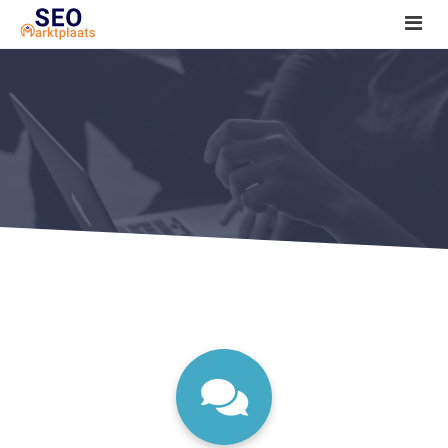
SEO tools reviews
Marketeer bij jou in de buurt?
Offerte
1. Seo voor beginners +
2. Onderzoeken +
3. Aan de slag! +