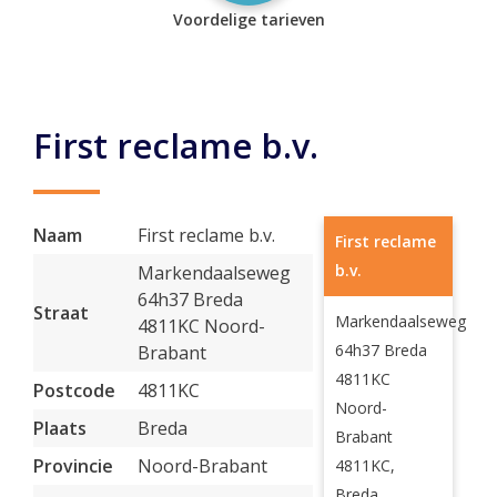
Voordelige tarieven
First reclame b.v.
Naam
First reclame b.v.
First reclame
b.v.
Markendaalseweg
64h37 Breda
Straat
Markendaalseweg
4811KC Noord-
64h37 Breda
Brabant
4811KC
Postcode
4811KC
Noord-
Plaats
Breda
Brabant
Provincie
Noord-Brabant
4811KC,
Breda