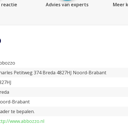
 reactie
Advies van experts
Meer k
o
bbozzo
harles Petitweg 374 Breda 4827HJ Noord-Brabant
827HJ
reda
oord-Brabant
ader te bepalen.
ttp://www.abbozzo.nl