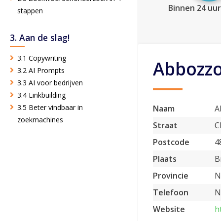
Binnen 24 uur
stappen
3. Aan de slag!
3.1 Copywriting
Abbozz
3.2 AI Prompts
3.3 AI voor bedrijven
3.4 Linkbuilding
3.5 Beter vindbaar in
Naam
A
zoekmachines
Straat
C
Postcode
4
Plaats
B
Provincie
N
Telefoon
N
Website
h