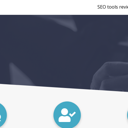
SEO tools rev