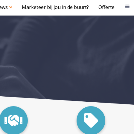
iews
Marketeer bij jou in de buurt?
Offerte