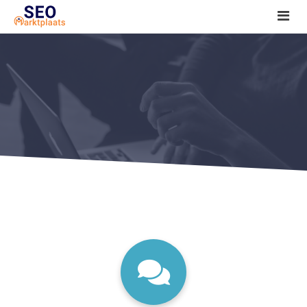
SEO tools reviews
Marketeer bij jou in de buurt?
Offerte
1. Seo voor beginners +
2. Onderzoeken +
3. Aan de slag! +