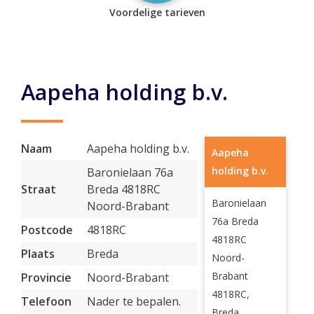
Voordelige tarieven
Aapeha holding b.v.
Naam
Aapeha holding b.v.
Aapeha
holding b.v.
Baronielaan 76a
Straat
Breda 4818RC
Baronielaan
Noord-Brabant
76a Breda
Postcode
4818RC
4818RC
Plaats
Breda
Noord-
Brabant
Provincie
Noord-Brabant
4818RC,
Telefoon
Nader te bepalen.
Breda