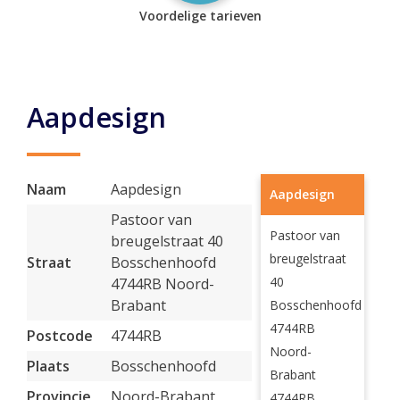
Voordelige tarieven
Aapdesign
Naam
Aapdesign
Aapdesign
Pastoor van
Pastoor van
breugelstraat 40
breugelstraat
Straat
Bosschenhoofd
40
4744RB Noord-
Brabant
Bosschenhoofd
4744RB
Postcode
4744RB
Noord-
Plaats
Bosschenhoofd
Brabant
Provincie
Noord-Brabant
4744RB,