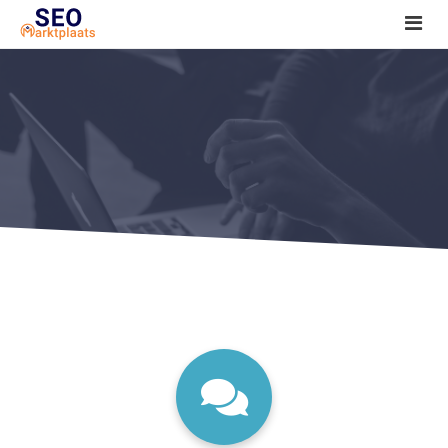
SEO tools reviews
Marketeer bij jou in de buurt?
Offerte
1. Seo voor beginners +
2. Onderzoeken +
3. Aan de slag! +