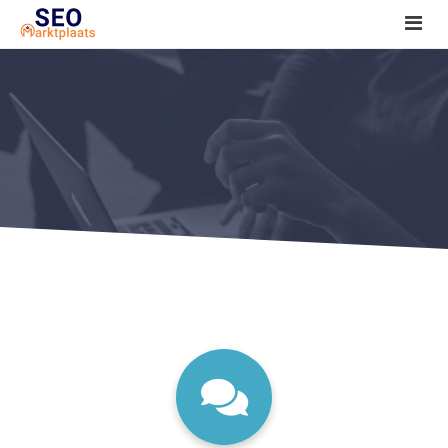
SEO tools reviews
Marketeer bij jou in de buurt?
Offerte
1. Seo voor beginners +
2. Onderzoeken +
3. Aan de slag! +