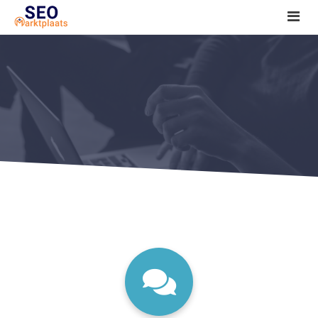
SEO tools reviews
Marketeer bij jou in de buurt?
Offerte
1. Seo voor beginners +
2. Onderzoeken +
3. Aan de slag! +