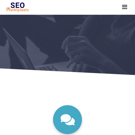
SEO tools reviews
Marketeer bij jou in de buurt?
Offerte
1. Seo voor beginners +
2. Onderzoeken +
3. Aan de slag! +