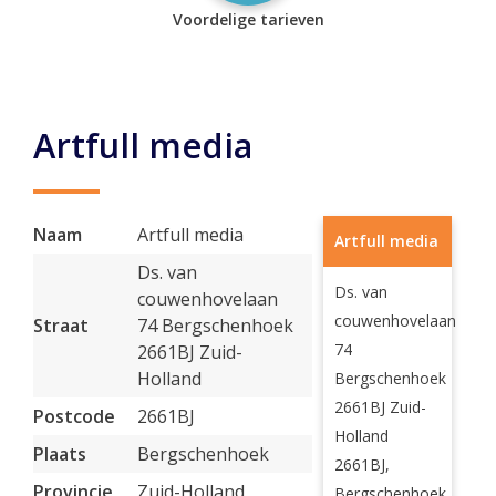
Voordelige tarieven
Artfull media
Naam
Artfull media
Artfull media
Ds. van
Ds. van
couwenhovelaan
couwenhovelaan
Straat
74 Bergschenhoek
74
2661BJ Zuid-
Holland
Bergschenhoek
2661BJ Zuid-
Postcode
2661BJ
Holland
Plaats
Bergschenhoek
2661BJ,
Provincie
Zuid-Holland
Bergschenhoek