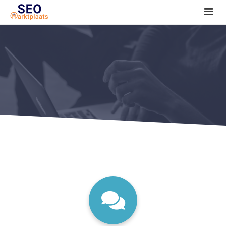
SEO tools reviews
Marketeer bij jou in de buurt?
Offerte
1. Seo voor beginners +
2. Onderzoeken +
3. Aan de slag! +