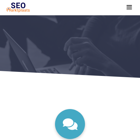
SEO tools reviews
Marketeer bij jou in de buurt?
Offerte
1. Seo voor beginners +
2. Onderzoeken +
3. Aan de slag! +