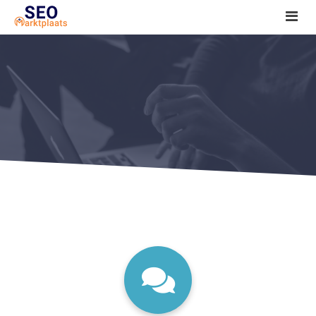
SEO tools reviews
Marketeer bij jou in de buurt?
Offerte
1. Seo voor beginners +
2. Onderzoeken +
3. Aan de slag! +