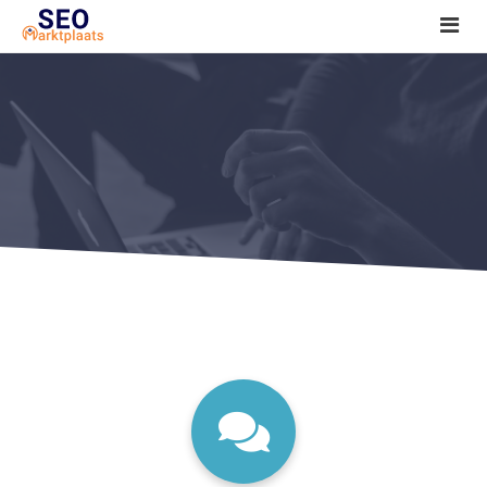
SEO tools reviews
Marketeer bij jou in de buurt?
Offerte
1. Seo voor beginners +
2. Onderzoeken +
3. Aan de slag! +