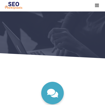
SEO tools reviews
Marketeer bij jou in de buurt?
Offerte
1. Seo voor beginners +
2. Onderzoeken +
3. Aan de slag! +