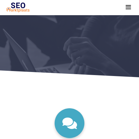
SEO tools reviews
Marketeer bij jou in de buurt?
Offerte
1. Seo voor beginners +
2. Onderzoeken +
3. Aan de slag! +