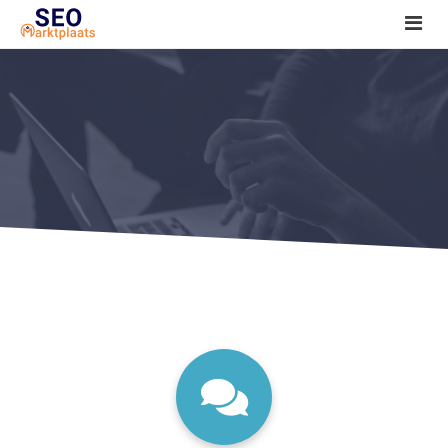
SEO tools reviews
Marketeer bij jou in de buurt?
Offerte
1. Seo voor beginners +
2. Onderzoeken +
3. Aan de slag! +