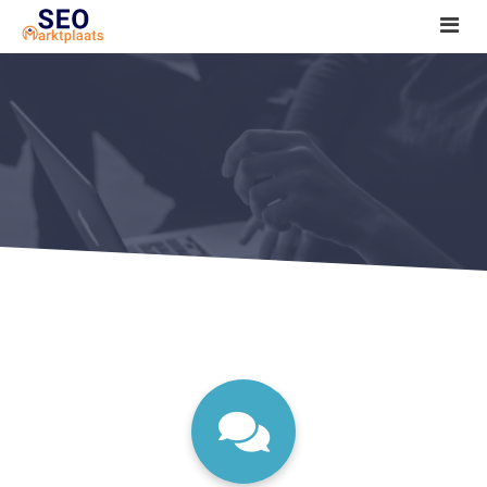
SEO tools reviews
Marketeer bij jou in de buurt?
Offerte
1. Seo voor beginners +
2. Onderzoeken +
3. Aan de slag! +