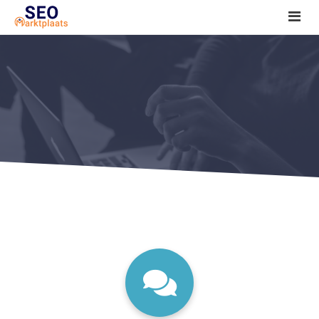
SEO tools reviews
Marketeer bij jou in de buurt?
Offerte
1. Seo voor beginners +
2. Onderzoeken +
3. Aan de slag! +