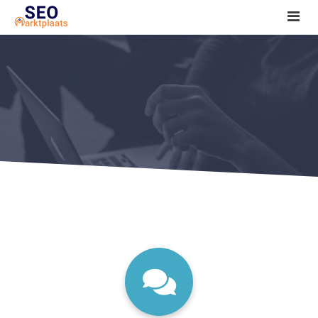
SEO tools reviews
Marketeer bij jou in de buurt?
Offerte
1. Seo voor beginners +
2. Onderzoeken +
3. Aan de slag! +