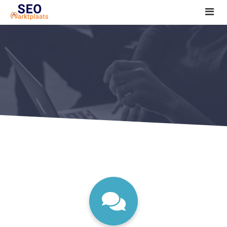
SEO tools reviews
Marketeer bij jou in de buurt?
Offerte
1. Seo voor beginners +
2. Onderzoeken +
3. Aan de slag! +