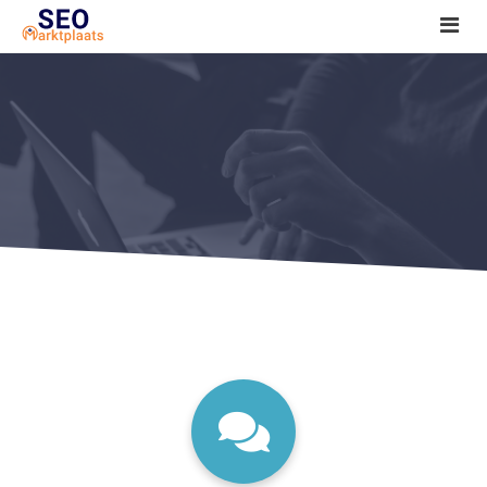
SEO tools reviews
Marketeer bij jou in de buurt?
Offerte
1. Seo voor beginners +
2. Onderzoeken +
3. Aan de slag! +