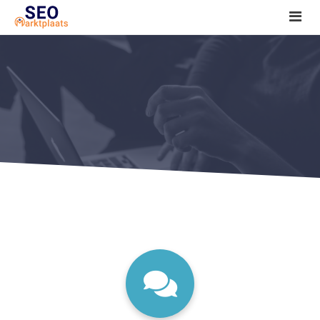
SEO tools reviews
Marketeer bij jou in de buurt?
Offerte
1. Seo voor beginners +
2. Onderzoeken +
3. Aan de slag! +