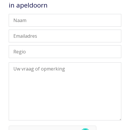
in apeldoorn