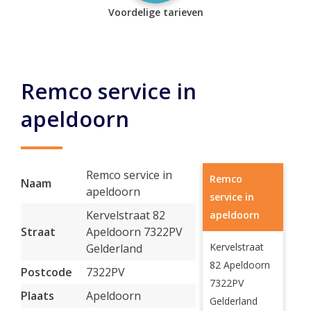
Voordelige tarieven
Remco service in
apeldoorn
Remco service in
Remco
Naam
apeldoorn
service in
Kervelstraat 82
apeldoorn
Straat
Apeldoorn 7322PV
Kervelstraat
Gelderland
82 Apeldoorn
Postcode
7322PV
7322PV
Plaats
Apeldoorn
Gelderland