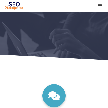
SEO tools reviews
Marketeer bij jou in de buurt?
Offerte
1. Seo voor beginners +
2. Onderzoeken +
3. Aan de slag! +