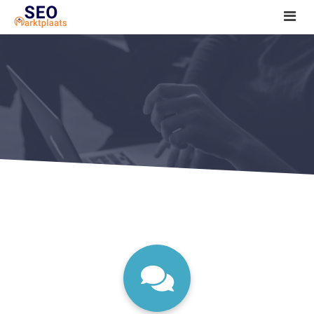
SEO tools reviews
Marketeer bij jou in de buurt?
Offerte
1. Seo voor beginners +
2. Onderzoeken +
3. Aan de slag! +