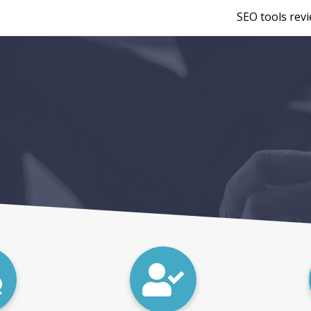
SEO tools rev