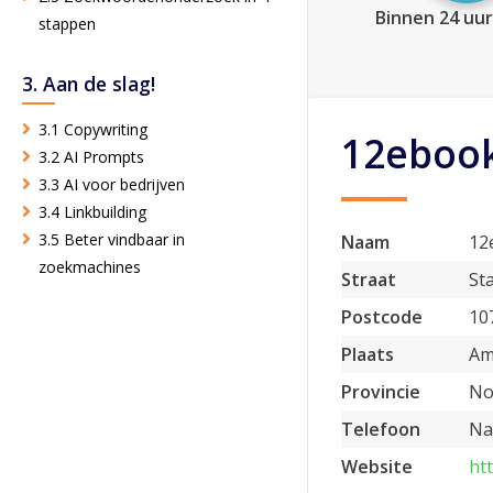
Binnen 24 uur
stappen
3. Aan de slag!
3.1 Copywriting
12eboo
3.2 AI Prompts
3.3 AI voor bedrijven
3.4 Linkbuilding
3.5 Beter vindbaar in
Naam
12
zoekmachines
Straat
St
Postcode
10
Plaats
Am
Provincie
No
Telefoon
Na
Website
ht