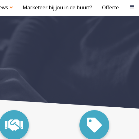
iews
Marketeer bij jou in de buurt?
Offerte