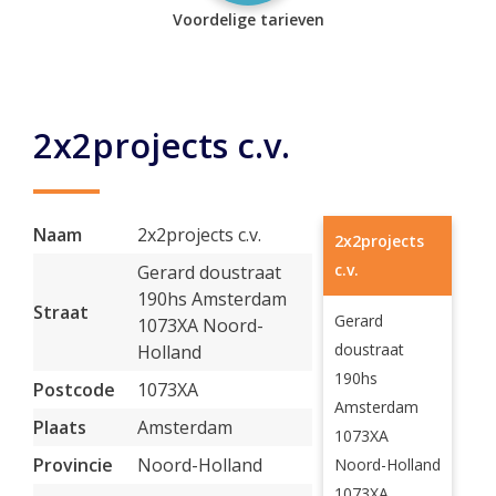
Voordelige tarieven
2x2projects c.v.
Naam
2x2projects c.v.
2x2projects
c.v.
Gerard doustraat
190hs Amsterdam
Straat
Gerard
1073XA Noord-
doustraat
Holland
190hs
Postcode
1073XA
Amsterdam
Plaats
Amsterdam
1073XA
Provincie
Noord-Holland
Noord-Holland
1073XA,