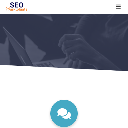
SEO tools reviews
Marketeer bij jou in de buurt?
Offerte
1. Seo voor beginners +
2. Onderzoeken +
3. Aan de slag! +