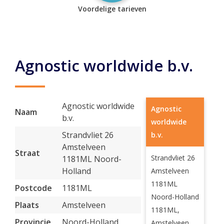
Voordelige tarieven
Agnostic worldwide b.v.
Agnostic worldwide
Agnostic
Naam
b.v.
worldwide
Strandvliet 26
b.v.
Amstelveen
Straat
Strandvliet 26
1181ML Noord-
Holland
Amstelveen
1181ML
Postcode
1181ML
Noord-Holland
Plaats
Amstelveen
1181ML,
Provincie
Noord-Holland
Amstelveen