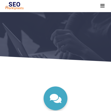
SEO tools reviews
Marketeer bij jou in de buurt?
Offerte
1. Seo voor beginners +
2. Onderzoeken +
3. Aan de slag! +